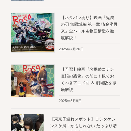
【ネタバレあり】映画『鬼滅
の刃 無限城編 第一章 猗窩座再
来』全バトル＆物語構造を徹
底解説！
2025年7月26日
【予習】映画『名探偵コナン
隻眼の残像』の前に！観てお
くべきアニメ回 ＆ 劇場版を徹
底解説
2025年5月9日
【東京子連れスポット】ヨシタケシ
ンスケ展「かもしれない たっぷり増