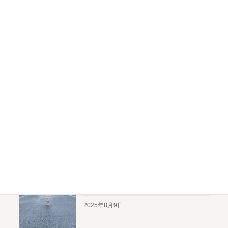
を元文科省 × アンバサダーが
徹底解説！
2025年12月3日
子連れで楽しむ！Meet up & あ
んふぁん2025に初参加｜親子
で回って良かったブースまと
め
2025年12月3日
【銀座子連れスポット】夏休みの親
子時間を満喫！ 1泊2日のモデルコー
ス
2025年8月9日