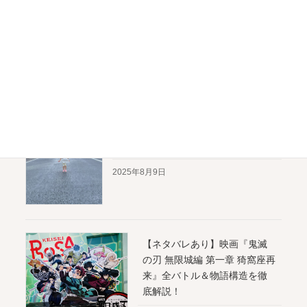
で回って良かったブースまと
め
2025年12月3日
【銀座子連れスポット】夏休みの親
子時間を満喫！ 1泊2日のモデルコー
ス
2025年8月9日
【ネタバレあり】映画『鬼滅
の刃 無限城編 第一章 猗窩座再
来』全バトル＆物語構造を徹
底解説！