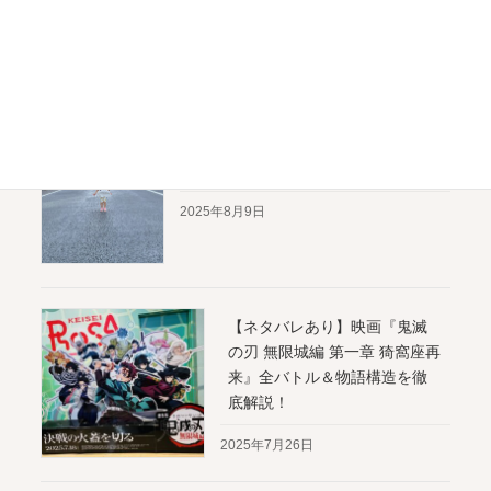
2025年12月3日
【銀座子連れスポット】夏休みの親
子時間を満喫！ 1泊2日のモデルコー
ス
2025年8月9日
【ネタバレあり】映画『鬼滅
の刃 無限城編 第一章 猗窩座再
来』全バトル＆物語構造を徹
底解説！
2025年7月26日